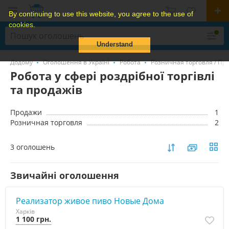
By continuing to use this website, you agree to the use of
cookies.
Understand
Додому
Оголошення в Україні
Робота
Розничная торговля / Пр
Робота у сфері роздрібної торгівлі
та продажів
Продажи
1
Розничная торговля
2
3 оголошень
Звичайні оголошення
Реализатор живое пиво Новые Дома
Харків
1 100 грн.