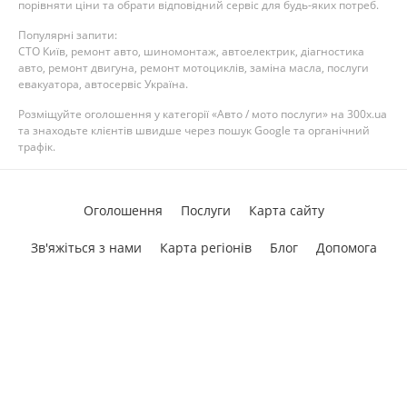
порівняти ціни та обрати відповідний сервіс для будь-яких потреб.
Популярні запити:
СТО Київ, ремонт авто, шиномонтаж, автоелектрик, діагностика
авто, ремонт двигуна, ремонт мотоциклів, заміна масла, послуги
евакуатора, автосервіс Україна.
Розміщуйте оголошення у категорії «Авто / мото послуги» на 300x.ua
та знаходьте клієнтів швидше через пошук Google та органічний
трафік.
Оголошення
Послуги
Карта сайту
Зв'яжіться з нами
Карта регіонів
Блог
Допомога