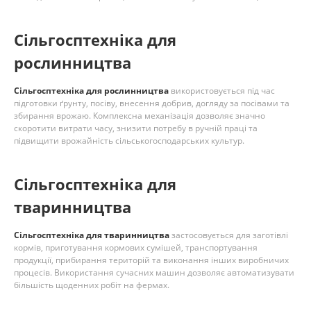
Сільгосптехніка для
рослинництва
Сільгосптехніка для рослинництва
використовується під час
підготовки ґрунту, посіву, внесення добрив, догляду за посівами та
збирання врожаю. Комплексна механізація дозволяє значно
скоротити витрати часу, знизити потребу в ручній праці та
підвищити врожайність сільськогосподарських культур.
Сільгосптехніка для
тваринництва
Сільгосптехніка для тваринництва
застосовується для заготівлі
кормів, приготування кормових сумішей, транспортування
продукції, прибирання територій та виконання інших виробничих
процесів. Використання сучасних машин дозволяє автоматизувати
більшість щоденних робіт на фермах.