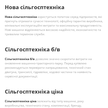
Нова сільгосптехніка
Нова сільгосптехніка
користується попитом серед підприємств, які
прагнуть отримати сучасні технології, офіційну гарантію виробника,
мінімальні експлуатаційні витрати та максимальну продуктивність.
Нові машини відрізняються високою надійністю, економічністю та
тривалим терміном служби.
Сільгосптехніка б/в
Сільгосптехніка б/в
дозволяє значно скоротити витрати на
оновлення машинно-тракторного парку. Перед купівлею
рекомендується перевірити напрацювання, технічний стан
двигуна, трансмісії, гідравліки, ходової частини та наявність
сервісної документації.
Сільгосптехніка ціна
Сільгосптехніка ціна
залежить від типу машини, року
виробництва, технічного стану, комплектації, бренду,