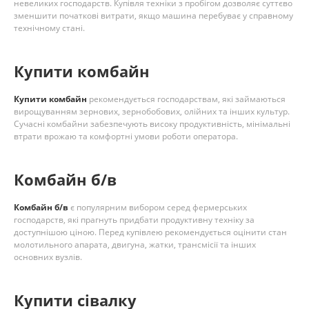
невеликих господарств. Купівля техніки з пробігом дозволяє суттєво
зменшити початкові витрати, якщо машина перебуває у справному
технічному стані.
Купити комбайн
Купити комбайн
рекомендується господарствам, які займаються
вирощуванням зернових, зернобобових, олійних та інших культур.
Сучасні комбайни забезпечують високу продуктивність, мінімальні
втрати врожаю та комфортні умови роботи оператора.
Комбайн б/в
Комбайн б/в
є популярним вибором серед фермерських
господарств, які прагнуть придбати продуктивну техніку за
доступнішою ціною. Перед купівлею рекомендується оцінити стан
молотильного апарата, двигуна, жатки, трансмісії та інших
основних вузлів.
Купити сівалку