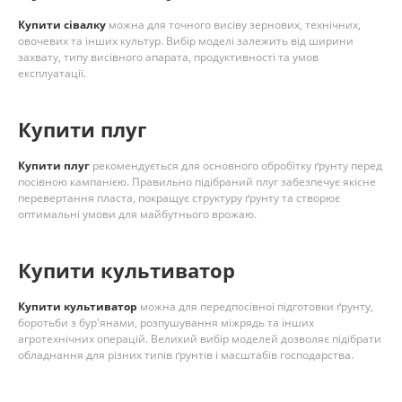
Купити сівалку
можна для точного висіву зернових, технічних,
овочевих та інших культур. Вибір моделі залежить від ширини
захвату, типу висівного апарата, продуктивності та умов
експлуатації.
Купити плуг
Купити плуг
рекомендується для основного обробітку ґрунту перед
посівною кампанією. Правильно підібраний плуг забезпечує якісне
перевертання пласта, покращує структуру ґрунту та створює
оптимальні умови для майбутнього врожаю.
Купити культиватор
Купити культиватор
можна для передпосівної підготовки ґрунту,
боротьби з бур'янами, розпушування міжрядь та інших
агротехнічних операцій. Великий вибір моделей дозволяє підібрати
обладнання для різних типів ґрунтів і масштабів господарства.