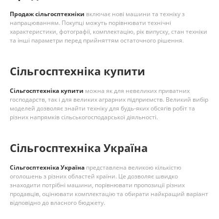
Продаж сільгосптехніки
включає нові машини та техніку з
напрацюванням. Покупці можуть порівнювати технічні
характеристики, фотографії, комплектацію, рік випуску, стан техніки
та інші параметри перед прийняттям остаточного рішення.
Сільгосптехніка купити
Сільгосптехніка купити
можна як для невеликих приватних
господарств, так і для великих аграрних підприємств. Великий вибір
моделей дозволяє знайти техніку для будь-яких обсягів робіт та
різних напрямків сільськогосподарської діяльності.
Сільгосптехніка Україна
Сільгосптехніка Україна
представлена великою кількістю
оголошень з різних областей країни. Це дозволяє швидко
знаходити потрібні машини, порівнювати пропозиції різних
продавців, оцінювати комплектацію та обирати найкращий варіант
відповідно до власного бюджету.