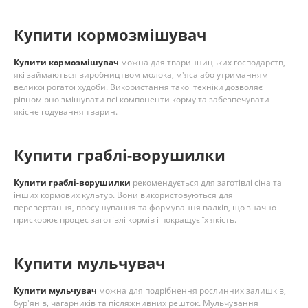
Купити кормозмішувач
Купити кормозмішувач
можна для тваринницьких господарств,
які займаються виробництвом молока, м'яса або утриманням
великої рогатої худоби. Використання такої техніки дозволяє
рівномірно змішувати всі компоненти корму та забезпечувати
якісне годування тварин.
Купити граблі-ворушилки
Купити граблі-ворушилки
рекомендується для заготівлі сіна та
інших кормових культур. Вони використовуються для
перевертання, просушування та формування валків, що значно
прискорює процес заготівлі кормів і покращує їх якість.
Купити мульчувач
Купити мульчувач
можна для подрібнення рослинних залишків,
бур'янів, чагарників та післяжнивних решток. Мульчування