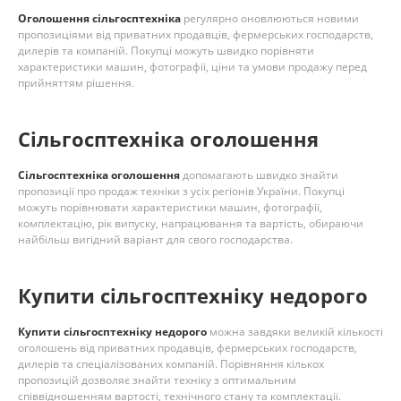
Оголошення сільгосптехніка
регулярно оновлюються новими
пропозиціями від приватних продавців, фермерських господарств,
дилерів та компаній. Покупці можуть швидко порівняти
характеристики машин, фотографії, ціни та умови продажу перед
прийняттям рішення.
Сільгосптехніка оголошення
Сільгосптехніка оголошення
допомагають швидко знайти
пропозиції про продаж техніки з усіх регіонів України. Покупці
можуть порівнювати характеристики машин, фотографії,
комплектацію, рік випуску, напрацювання та вартість, обираючи
найбільш вигідний варіант для свого господарства.
Купити сільгосптехніку недорого
Купити сільгосптехніку недорого
можна завдяки великій кількості
оголошень від приватних продавців, фермерських господарств,
дилерів та спеціалізованих компаній. Порівняння кількох
пропозицій дозволяє знайти техніку з оптимальним
співвідношенням вартості, технічного стану та комплектації.