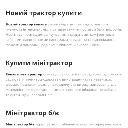
Новий трактор купити
Новий трактор купити
рекомендується господарствам, які
планують інтенсивну експлуатацію техніки протягом багатьох років.
Нові моделі оснащуються сучасними двигунами, комфортними
кабінами, електронними системами керування та відповідають
сучасним вимогам щодо економічності й екологічності.
Купити мінітрактор
Купити мінітрактор
можна для роботи на присадибних ділянках, у
садах, тепличних господарствах, виноградниках та невеликих
фермах. Компактні розміри забезпечують високу маневреність, а
можливість використання різного навісного обладнання робить
таку техніку універсальною.
Мінітрактор б/в
Мінітрактор б/в
користується стабільним попитом серед власників