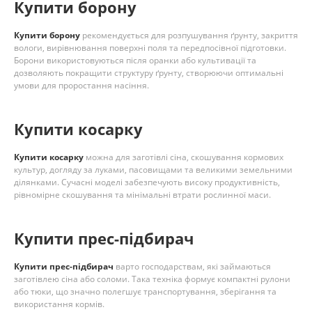
Купити борону
Купити борону
рекомендується для розпушування ґрунту, закриття
вологи, вирівнювання поверхні поля та передпосівної підготовки.
Борони використовуються після оранки або культивації та
дозволяють покращити структуру ґрунту, створюючи оптимальні
умови для проростання насіння.
Купити косарку
Купити косарку
можна для заготівлі сіна, скошування кормових
культур, догляду за луками, пасовищами та великими земельними
ділянками. Сучасні моделі забезпечують високу продуктивність,
рівномірне скошування та мінімальні втрати рослинної маси.
Купити прес-підбирач
Купити прес-підбирач
варто господарствам, які займаються
заготівлею сіна або соломи. Така техніка формує компактні рулони
або тюки, що значно полегшує транспортування, зберігання та
використання кормів.