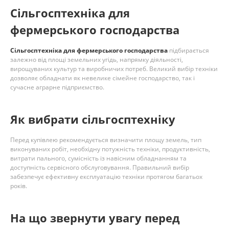
Сільгосптехніка для
фермерського господарства
Сільгосптехніка для фермерського господарства
підбирається
залежно від площі земельних угідь, напрямку діяльності,
вирощуваних культур та виробничих потреб. Великий вибір техніки
дозволяє обладнати як невелике сімейне господарство, так і
сучасне аграрне підприємство.
Як вибрати сільгосптехніку
Перед купівлею рекомендується визначити площу земель, тип
виконуваних робіт, необхідну потужність техніки, продуктивність,
витрати пального, сумісність із навісним обладнанням та
доступність сервісного обслуговування. Правильний вибір
забезпечує ефективну експлуатацію техніки протягом багатьох
років.
На що звернути увагу перед