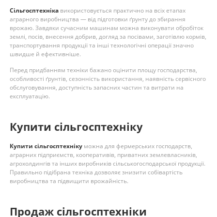
Сільгосптехніка
використовується практично на всіх етапах
аграрного виробництва — від підготовки ґрунту до збирання
врожаю. Завдяки сучасним машинам можна виконувати обробіток
землі, посів, внесення добрив, догляд за посівами, заготівлю кормів,
транспортування продукції та інші технологічні операції значно
швидше й ефективніше.
Перед придбанням техніки бажано оцінити площу господарства,
особливості ґрунтів, сезонність використання, наявність сервісного
обслуговування, доступність запасних частин та витрати на
експлуатацію.
Купити сільгосптехніку
Купити сільгосптехніку
можна для фермерських господарств,
аграрних підприємств, кооперативів, приватних землевласників,
агрохолдингів та інших виробників сільськогосподарської продукції.
Правильно підібрана техніка дозволяє знизити собівартість
виробництва та підвищити врожайність.
Продаж сільгосптехніки