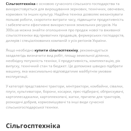
Сільгосптехніка
є основою сучасного сільського господарства та
використовується для вирощування зернових, технічних, овочевих,
кормових та інших культур. Надійна техніка дозволяє механізувати
польові роботи, скоротити витрати часу, підвищити продуктивність
і забезпечити ефективне використання земельних ресурсів. На
300x.ua можна знайти оголошення про продаж нової та вживаної
сільгосптехніки від приватних продавців, фермерських господарств,
дилерів і спеціалізованих компаній з усіх регіонів України.
Якщо необхідно
купити сільгосптехніку
, рекомендується
заздалегідь визначити вид робіт, площу земельної ділянки,
необхідну потужність техніки, її продуктивність, комплектацію, рік
випуску, технічний стан та бюджет. Це допоможе швидко підібрати
машину, яка максимально відповідатиме майбутнім умовам
експлуатації.
У категорії представлені трактори, мінітрактори, комбайни, сівалки,
плуги, культиватори, борони, косарки, прес-підбирачі, обприскувачі,
картоплесаджалки, картоплекопачі, жатки, причепи для тракторів,
розкидачі добрив, кормозмішувачі та інші види сучасної
сільськогосподарської техніки.
Сільгосптехніка