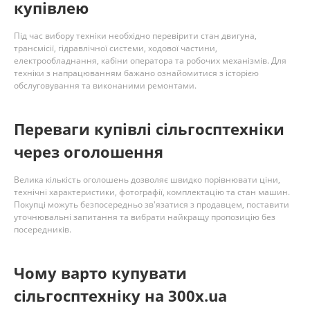
купівлею
Під час вибору техніки необхідно перевірити стан двигуна,
трансмісії, гідравлічної системи, ходової частини,
електрообладнання, кабіни оператора та робочих механізмів. Для
техніки з напрацюванням бажано ознайомитися з історією
обслуговування та виконаними ремонтами.
Переваги купівлі сільгосптехніки
через оголошення
Велика кількість оголошень дозволяє швидко порівнювати ціни,
технічні характеристики, фотографії, комплектацію та стан машин.
Покупці можуть безпосередньо зв'язатися з продавцем, поставити
уточнювальні запитання та вибрати найкращу пропозицію без
посередників.
Чому варто купувати
сільгосптехніку на 300x.ua