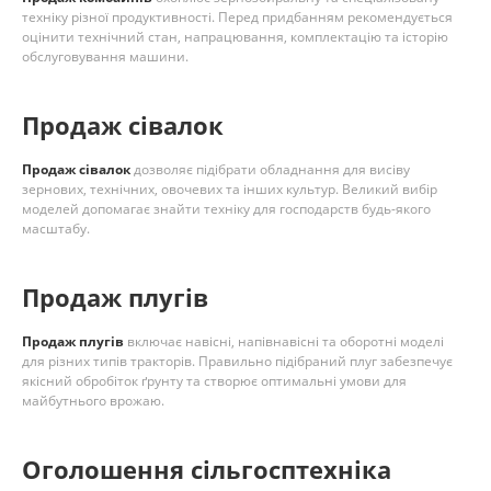
техніку різної продуктивності. Перед придбанням рекомендується
оцінити технічний стан, напрацювання, комплектацію та історію
обслуговування машини.
Продаж сівалок
Продаж сівалок
дозволяє підібрати обладнання для висіву
зернових, технічних, овочевих та інших культур. Великий вибір
моделей допомагає знайти техніку для господарств будь-якого
масштабу.
Продаж плугів
Продаж плугів
включає навісні, напівнавісні та оборотні моделі
для різних типів тракторів. Правильно підібраний плуг забезпечує
якісний обробіток ґрунту та створює оптимальні умови для
майбутнього врожаю.
Оголошення сільгосптехніка