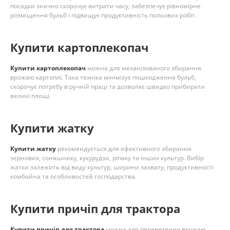
посадки значно скорочує витрати часу, забезпечує рівномірне
розміщення бульб і підвищує продуктивність польових робіт.
Купити картоплекопач
Купити картоплекопач
можна для механізованого збирання
врожаю картоплі. Така техніка мінімізує пошкодження бульб,
скорочує потребу в ручній праці та дозволяє швидко прибирати
великі площі.
Купити жатку
Купити жатку
рекомендується для ефективного збирання
зернових, соняшнику, кукурудзи, ріпаку та інших культур. Вибір
жатки залежить від виду культур, ширини захвату, продуктивності
комбайна та особливостей господарства.
Купити причіп для трактора
Купити причіп для трактора
можна для перевезення врожаю,