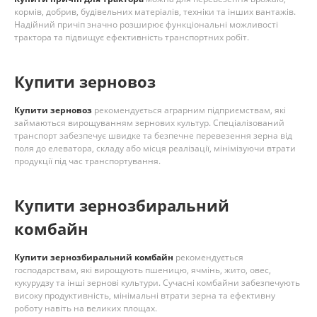
кормів, добрив, будівельних матеріалів, техніки та інших вантажів.
Надійний причіп значно розширює функціональні можливості
трактора та підвищує ефективність транспортних робіт.
Купити зерновоз
Купити зерновоз
рекомендується аграрним підприємствам, які
займаються вирощуванням зернових культур. Спеціалізований
транспорт забезпечує швидке та безпечне перевезення зерна від
поля до елеватора, складу або місця реалізації, мінімізуючи втрати
продукції під час транспортування.
Купити зернозбиральний
комбайн
Купити зернозбиральний комбайн
рекомендується
господарствам, які вирощують пшеницю, ячмінь, жито, овес,
кукурудзу та інші зернові культури. Сучасні комбайни забезпечують
високу продуктивність, мінімальні втрати зерна та ефективну
роботу навіть на великих площах.