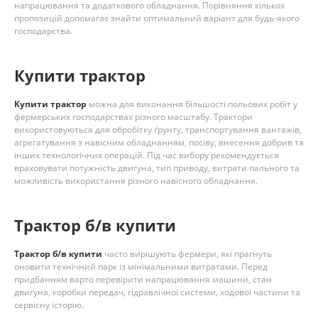
напрацювання та додаткового обладнання. Порівняння кількох
пропозицій допомагає знайти оптимальний варіант для будь-якого
господарства.
Купити трактор
Купити трактор
можна для виконання більшості польових робіт у
фермерських господарствах різного масштабу. Трактори
використовуються для обробітку ґрунту, транспортування вантажів,
агрегатування з навісним обладнанням, посіву, внесення добрив та
інших технологічних операцій. Під час вибору рекомендується
враховувати потужність двигуна, тип приводу, витрати пального та
можливість використання різного навісного обладнання.
Трактор б/в купити
Трактор б/в купити
часто вирішують фермери, які прагнуть
оновити технічний парк із мінімальними витратами. Перед
придбанням варто перевірити напрацювання машини, стан
двигуна, коробки передач, гідравлічної системи, ходової частини та
сервісну історію.