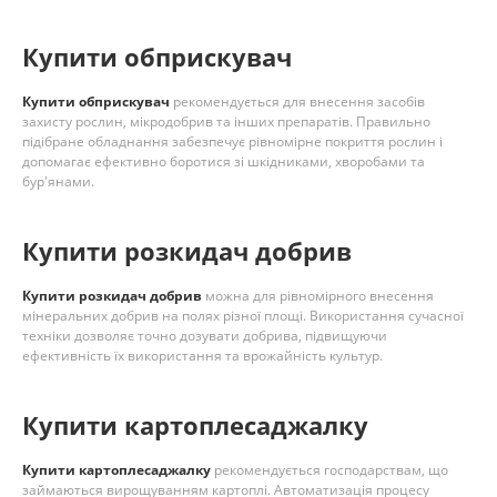
Купити обприскувач
Купити обприскувач
рекомендується для внесення засобів
захисту рослин, мікродобрив та інших препаратів. Правильно
підібране обладнання забезпечує рівномірне покриття рослин і
допомагає ефективно боротися зі шкідниками, хворобами та
бур'янами.
Купити розкидач добрив
Купити розкидач добрив
можна для рівномірного внесення
мінеральних добрив на полях різної площі. Використання сучасної
техніки дозволяє точно дозувати добрива, підвищуючи
ефективність їх використання та врожайність культур.
Купити картоплесаджалку
Купити картоплесаджалку
рекомендується господарствам, що
займаються вирощуванням картоплі. Автоматизація процесу