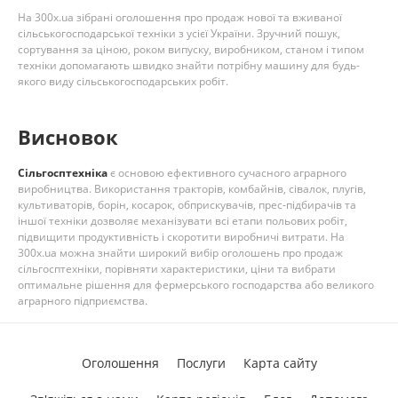
На 300x.ua зібрані оголошення про продаж нової та вживаної
сільськогосподарської техніки з усієї України. Зручний пошук,
сортування за ціною, роком випуску, виробником, станом і типом
техніки допомагають швидко знайти потрібну машину для будь-
якого виду сільськогосподарських робіт.
Висновок
Сільгосптехніка
є основою ефективного сучасного аграрного
виробництва. Використання тракторів, комбайнів, сівалок, плугів,
культиваторів, борін, косарок, обприскувачів, прес-підбирачів та
іншої техніки дозволяє механізувати всі етапи польових робіт,
підвищити продуктивність і скоротити виробничі витрати. На
300x.ua можна знайти широкий вибір оголошень про продаж
сільгосптехніки, порівняти характеристики, ціни та вибрати
оптимальне рішення для фермерського господарства або великого
аграрного підприємства.
Оголошення
Послуги
Карта сайту