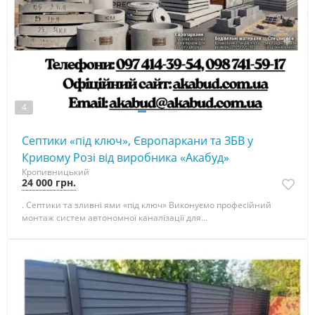
4
Септики «під ключ», Європаркани та ЗБВ у
Кривому Розі від виробника «Акабуд»
Кропивницький
24 000 грн.
. Септики та зливні ями «під ключ» Виконуємо професійний
монтаж систем автономної каналізації для...