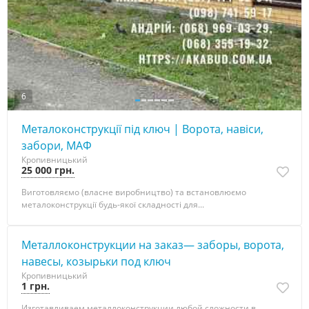
6
Металоконструкції під ключ | Ворота, навіси,
забори, МАФ
Кропивницький
25 000 грн.
Виготовляємо (власне виробництво) та встановлюємо
металоконструкції будь-якої складності для...
Металлоконструкции на заказ— заборы, ворота,
навесы, козырьки под ключ
Кропивницький
1 грн.
Изготавливаем металлоконструкции любой сложности в