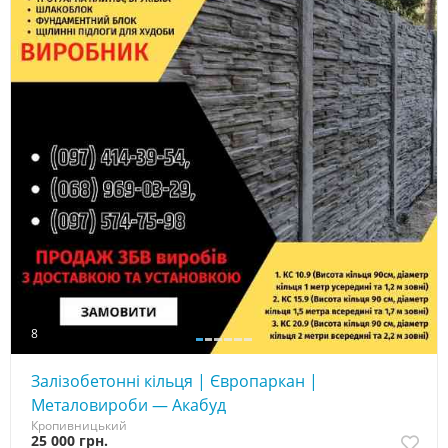
8
Залізобетонні кільця | Європаркан |
Металовироби — Акабуд
Кропивницький
25 000 грн.