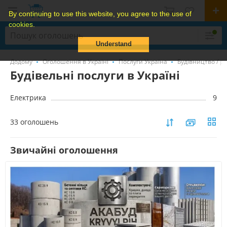
By continuing to use this website, you agree to the use of
cookies.
Understand
Додому
Оголошення в Україні
Послуги Україна
Будівництво / р
Будівельні послуги в Україні
Електрика
9
33 оголошень
Звичайні оголошення