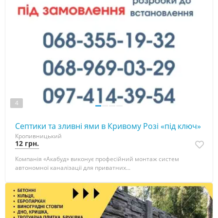
4
Септики та зливні ями в Кривому Розі «під ключ»
Кропивницький
12 грн.
Компанія «Акабуд» виконує професійний монтаж систем
автономної каналізації для приватних...