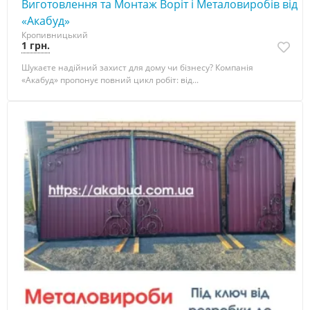
Виготовлення та Монтаж Воріт і Металовиробів від
«Акабуд»
Кропивницький
1 грн.
Шукаєте надійний захист для дому чи бізнесу? Компанія
«Акабуд» пропонує повний цикл робіт: від...