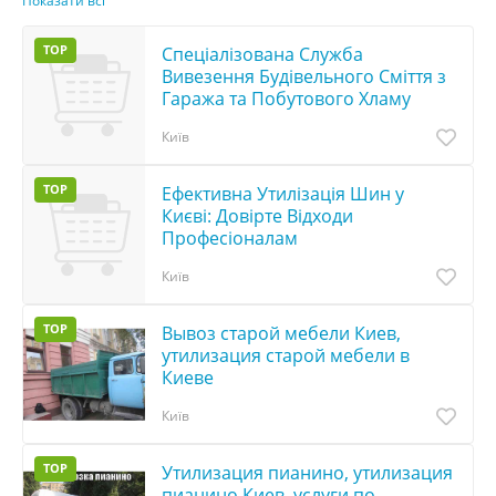
Показати всі
TOP
Спеціалізована Служба
Вивезення Будівельного Сміття з
Гаража та Побутового Хламу
Київ
TOP
Ефективна Утилізація Шин у
Києві: Довірте Відходи
Професіоналам
Київ
TOP
Вывоз старой мебели Киев,
утилизация старой мебели в
Киеве
Київ
TOP
Утилизация пианино, утилизация
пианино Киев, услуги по