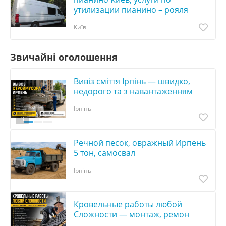
утилизации пианино – рояля
Київ
Звичайні оголошення
Вивіз сміття Ірпінь — швидко,
недорого та з навантаженням
Ірпінь
3
Речной песок, овражный Ирпень
5 тон, самосвал
Ірпінь
Кровельные работы любой
Сложности — монтаж, ремон