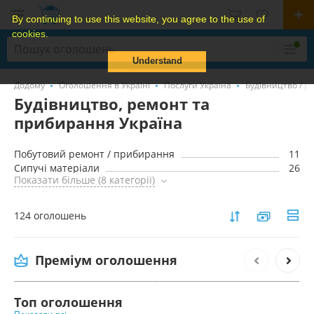
By continuing to use this website, you agree to the use of
cookies.
Understand
Додому
Оголошення в Україні
Послуги Україна
Будівництво / р
Будівництво, ремонт та
прибирання Україна
Побутовий ремонт / прибирання
11
Сипучі матеріали
26
Показати більше (8 категорії)
124 оголошень
Услуги по вывозу мебели Киев, утилизация
старой мебели в Киеве
Преміум оголошення
1 000 грн.
Топ оголошення